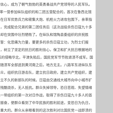
强信心，成为了朝气勃勃的英勇善战共产党领导的人民军队。
团部率一营参加纵队组织的和二团五营配合的，首次在鲁西北馆
。在日军优势兵力和密集大炮、机枪火力进攻包围下，亲率指
人，完成配合兄弟的第二团任务后（这次战役杀伤日寇九十多
他却在突围中壮烈牺牲了。在纵队和馆陶县委组织的庆祝胜
宣誓：化悲痛为力量，要更多的杀伤日寇立功，为烈士们报
焰，树立了坚定的抗日的胜利信心，保卫和扩大抗日根据地的
狂的侵略华北，平津失陷后，国民党军节节败退溃不成军。国
，随溃军全部逃到黄河南之后，地方无主。八路军东进纵队东
群众，组织抗日游击队，建立抗日政府，建立共产党组织，建
成立不久的新部队的时候。日寇由交通线大城市向中小城市扩
，残酷烧杀，无人抵抗。群众失掉领导，恐日悲观、失望情绪
北一带组织的第一次对日作战，取得了杀伤日寇九十多人的首
的振奋，使群众看到了中华民族的胜利前途，变恐日为仇日，
是重大的。群众从亲眼看到的这次胜利对比国民党一战即溃的