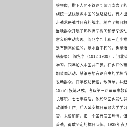
狼狈像，撇下人民不管退到黄河南去了
族统一战线是救中国的战略路线，有人
击战术是战胜日寇的战术。树立了抗日
当地群众开展了热烈拥军慰问和参军运
意义的生动表现。阎兆亨烈士和三连李
是有崇高价值的，是永垂不朽的，也是活
稿誊录） 阎兆亨（1912-1939），
学习。同年加入中国共产党。在乡师他
加爱国活动、禁锢思想言论自由的学校当
发动群众，在学校贴标语，散传单，并赶
1935年投笔从戎，考取第三路军军事
长等职。七七事变后，他毅然回乡发动群
政训处工作。后入延安抗日军政大学学
智，未曾稍懈，把一个虽有爱国热情，
善战，勇敢坚定的抗日队伍。1939年农