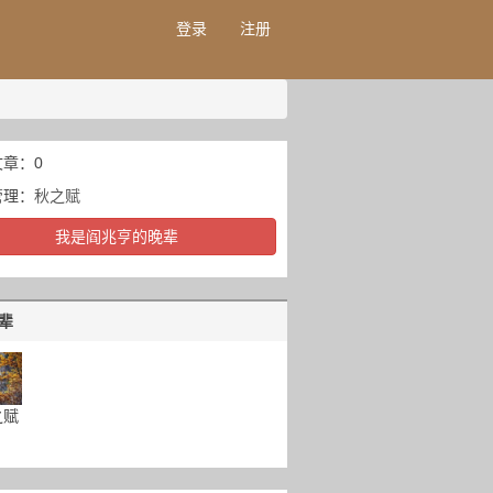
登录
注册
章：0
管理：
秋之赋
我是阎兆亨的晚辈
辈
之赋