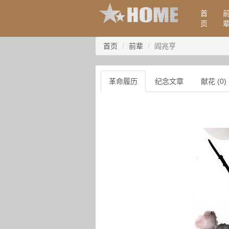
首
页
首页
前辈
阎兆亨
革命履历
纪念文章
献花 (0)