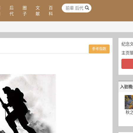
前
后
圈
文
百
辈
代
子
献
科
纪念文
参考指数
主页
入驻晚
秋