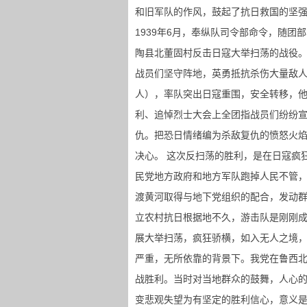
和旧军队的作风，鼓起了抗日救国的坚
1939年6月，奉纵队司令部命令，随
陶县北董固村反击日寇大举扫荡的战役
战员们坚守阵地，英勇抵抗杀伤大量敌
人），率队突出日寇重围，安全转移，
利、追悼烈士大会上全团指战员们纷纷
仇。把恐日情绪编为杀敌复仇的愤怒火
决心。 这次反扫荡的胜利，是在日寇疯
民党地方政府和地方军队跑掉人民不管
渡黄河取得与地下党组织的配合，发动
立农村抗日根据地不久，游击队是刚刚
展大举扫荡，疯狂骄横，如入无人之境
严重，无所依靠的背景下。我党在鲁西
战胜利。当时对当地群众的鼓舞，人心
变悲观失望为有坚定的胜利信心，意义