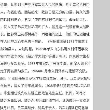
的情景，认识到共产党八路军是人民的队伍，毛主席的抗日民
出人，有钱出钱，团结起来一致抗日是无穷的力量，持久的游
救国的胜利信心，看到了中国抗日的胜利希望。战役结束后，
动，使人民子弟兵更加巩固和扩大，就是这一战役有重大战略
排长，团部警卫员郝树森等一同牺牲的烈士，他们的壮烈牺牲
在人民群众心中永志不忘的。 （根据郝国藩1973年亲笔手
河北省馆陶县人。自幼聪慧。1932年考入山东临清乡村师范学校
带领同学读李大钊《经济学大纲》等进步书刊，同束缚学生参
局进行多次斗争。1933年曾掀起了罢课学潮。他深入到乡村
走了两名反动教员。1934年5月考入荷泽乡村建设研究院。
教育团。毕业后任鱼台乡农学校教育主任，沾化、丘县乡农校校
众抗日，建立了青年救国会。1938年参加范筑先部队第六区
习。毕业后任筑先纵队独立团政治处副主任。其间，竭尽才
但缺乏军事知识、缺乏严明纪律的独立团，训练成为一支骁勇
历4月16日，日军集结步、骑兵千余人，汽车7辆进犯河北馆