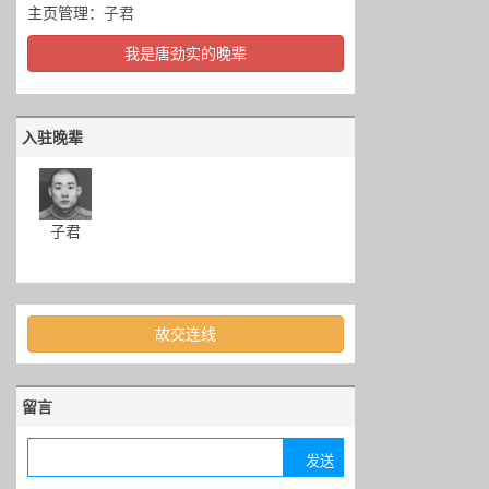
主页管理：
子君
我是唐劲实的晚辈
入驻晚辈
子君
故交连线
留言