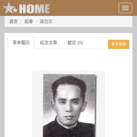
用
户
信
首页
前辈
唐劲实
息/
登
录
革命履历
纪念文章
献花 (0)
参考指数
等