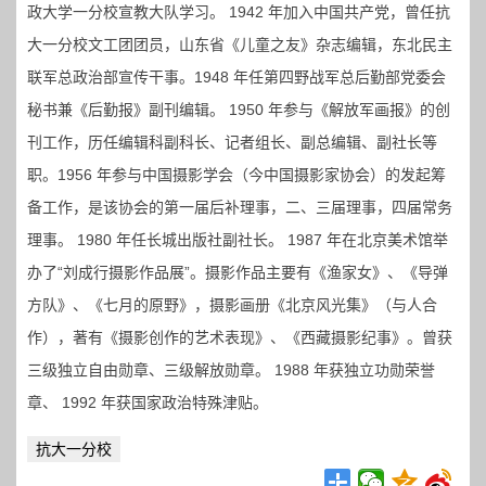
政大学一分校宣教大队学习。 1942 年加入中国共产党，曾任抗
大一分校文工团团员，山东省《儿童之友》杂志编辑，东北民主
联军总政治部宣传干事。1948 年任第四野战军总后勤部党委会
秘书兼《后勤报》副刊编辑。 1950 年参与《解放军画报》的创
刊工作，历任编辑科副科长、记者组长、副总编辑、副社长等
职。1956 年参与中国摄影学会（今中国摄影家协会）的发起筹
备工作，是该协会的第一届后补理事，二、三届理事，四届常务
理事。 1980 年任长城出版社副社长。 1987 年在北京美术馆举
办了“刘成行摄影作品展”。摄影作品主要有《渔家女》、《导弹
方队》、《七月的原野》，摄影画册《北京风光集》（与人合
作），著有《摄影创作的艺术表现》、《西藏摄影纪事》。曾获
三级独立自由勋章、三级解放勋章。 1988 年获独立功勋荣誉
章、 1992 年获国家政治特殊津贴。
抗大一分校