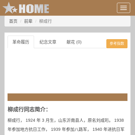
用
户
信
首页
前辈
柳成行
息/
登
录
革命履历
纪念文章
献花 (0)
参考指数
等
柳成行同志简介：
柳成行， 1924 年 3 月生，山东沂南县人，原名刘成珩。 1938
年参加地方抗日工作， 1939 年参加八路军， 1940 年进抗日军