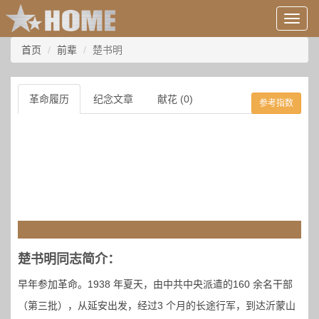
用
户
信
首页
前辈
楚书明
息/
登
录
革命履历
纪念文章
献花 (0)
参考指数
等
楚书明同志简介：
早年参加革命。1938 年夏天，由中共中央派遣的160 余名干部
（第三批），从延安出发，经过3 个月的长途行军，到达沂蒙山