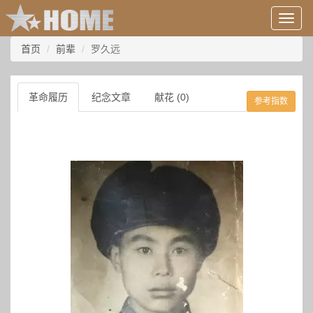
用
户
信
首页
前辈
罗久远
息/
登
录
革命履历
纪念文章
献花 (0)
参考指数
等