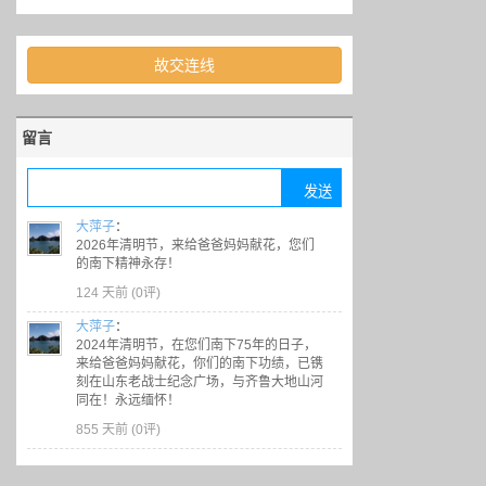
故交连线
留言
大萍子
：
2026年清明节，来给爸爸妈妈献花，您们
的南下精神永存！
124 天前 (
0评
)
大萍子
：
2024年清明节，在您们南下75年的日子，
来给爸爸妈妈献花，你们的南下功绩，已镌
刻在山东老战士纪念广场，与齐鲁大地山河
同在！永远缅怀！
855 天前 (
0评
)