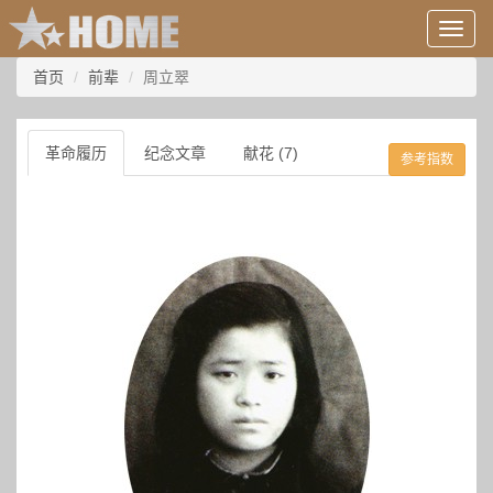
用
户
信
首页
前辈
周立翠
息/
登
录
革命履历
纪念文章
献花 (7)
参考指数
等