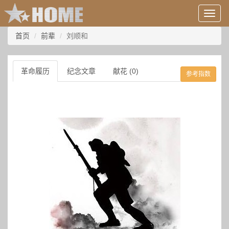
用
户
信
首页
前辈
刘顺和
息/
登
录
革命履历
纪念文章
献花 (0)
参考指数
等