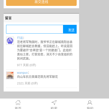
故交连线
留言
行运
：
范老将军殉国时，我爷爷正在聊城南阳谷县
前往聊城赶去救援，但没能赶上。听说是因
为要避开“忠孝团”是一个封建道门。此组织
类似土匪，打家劫舍，消灭不少自发组织的
民间武装。
977 天前 (
0评
)
wanguo
：
向山车抗日英雄范筑先将军献花
2321 天前 (
0评
)
首页
检索
我的