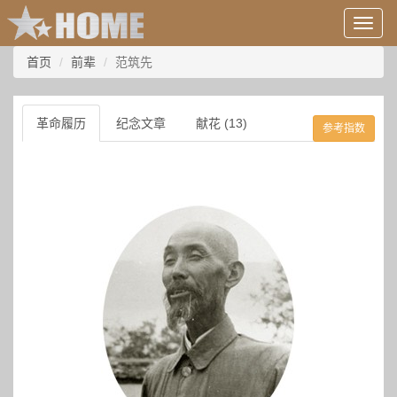
用
户
信
首页
前辈
范筑先
息/
登
录
革命履历
纪念文章
献花 (13)
参考指数
等