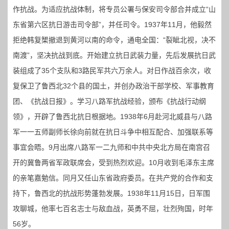
作抗战。为适应抗战体制，将专员公署与保安司令部合并成立“山
东省第六区抗日游击司令部”，并任司令。1937年11月，他毅然
拒绝韩复榘撤退到黄河以南的命令，通电全国：“裂眦北视，决不
南渡”，坚决抗战到底。开始建立抗日武装力量，先后发展抗日武
装组成了35个支队和3路民军共六万余人。对日作战百余次，收
复保卫了鲁西北32个县的国土，并创办政治干部学校、军事教育
团、《抗战日报》。学习八路军抗战经验，颁布《抗战行动纲
领》，开辟了鲁西北抗日根据地。1938年6月赴河北威县与八路
军一一五师副师长徐向前就在抗日斗争中相互配合、加强联系等
事宜会晤。9月出席八路军一二九师和中共中央北方局在南宫召
开的冀鲁两省军政联席会，受到热烈欢迎。10月收到毛泽东主席
的亲笔嘉勉信。同月又任山东省政府委员。在共产党的合作和支
持下，鲁西北的抗战形势蓬勃发展。1938年11月15日，日军围
攻聊城，他率七百名志士与敌血战，英勇不屈，壮烈殉国，时年
56岁。