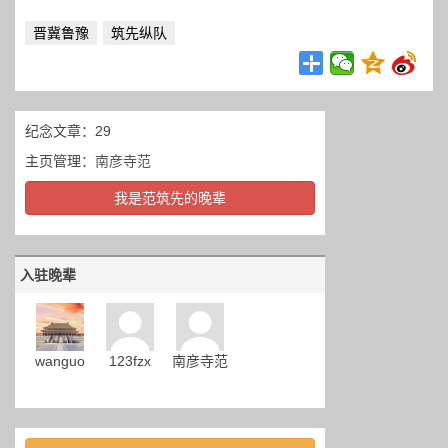
晋冀鲁豫
筑先纵队
纪念文章：29
主页管理：
南彦寺范
我是范筑先的晚辈
入驻晚辈
wanguo
123fzx
南彦寺范