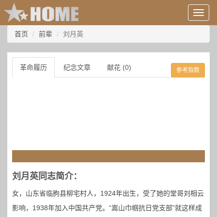
用
户
信
首页
前辈
刘月英
息/
登
录
革命履历
纪念文章
献花 (0)
参考指数
等
刘月英同志简介：
女，山东省临朐县柳宅村人，1924年出生，受了她的堂哥刘相云
影响，1938年加入中国共产党。“嵩山巾帼抗日党支部”就这样成