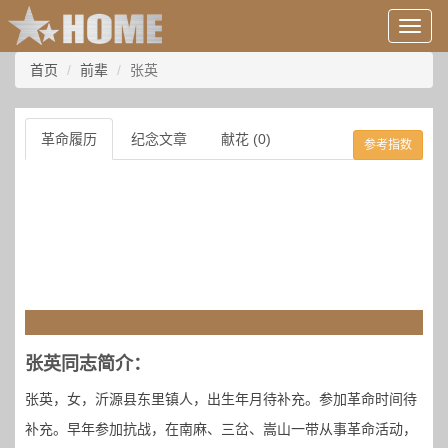
用
户
信
首页
前辈
张英
息/
登
录
革命履历
纪念文章
献花 (0)
参考指数
等
张英同志简介：
张英，女，沂源县东里镇人，出生年月待补充。参加革命时间待
补充。早年参加抗战，在南麻、三岔、嵩山一带从事革命活动，