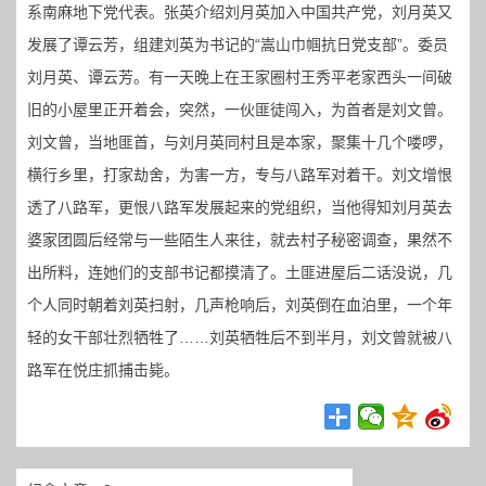
系南麻地下党代表。张英介绍刘月英加入中国共产党，刘月英又
发展了谭云芳，组建刘英为书记的“嵩山巾帼抗日党支部”。委员
刘月英、谭云芳。有一天晚上在王家圈村王秀平老家西头一间破
旧的小屋里正开着会，突然，一伙匪徒闯入，为首者是刘文曾。
刘文曾，当地匪首，与刘月英同村且是本家，聚集十几个喽啰，
横行乡里，打家劫舍，为害一方，专与八路军对着干。刘文增恨
透了八路军，更恨八路军发展起来的党组织，当他得知刘月英去
婆家团圆后经常与一些陌生人来往，就去村子秘密调查，果然不
出所料，连她们的支部书记都摸清了。土匪进屋后二话没说，几
个人同时朝着刘英扫射，几声枪响后，刘英倒在血泊里，一个年
轻的女干部壮烈牺牲了……刘英牺牲后不到半月，刘文曾就被八
路军在悦庄抓捕击毙。