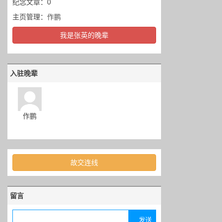
纪念文章：0
主页管理：
作鹏
我是张英的晚辈
入驻晚辈
作鹏
故交连线
留言