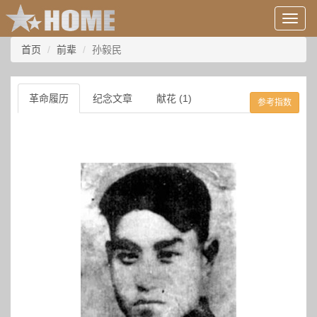
用
户
信
首页
前辈
孙毅民
息/
登
录
革命履历
纪念文章
献花 (1)
参考指数
等