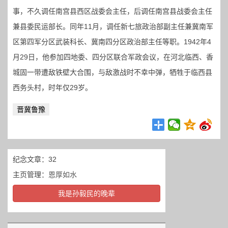
事，不久调任南宫县西区战委会主任，后调任南宫县战委会主任
兼县委民运部长。同年11月，调任新七旅政治部副主任兼冀南军
区第四军分区武装科长、冀南四分区政治部主任等职。1942年4
月29日，他参加四地委、四分区联合军政会议，在河北临西、香
城固一带遭敌铁壁大合围，与敌激战时不幸中弹，牺牲于临西县
西务头村，时年仅29岁。
晋冀鲁豫
纪念文章：32
主页管理：
恩厚如水
我是孙毅民的晚辈