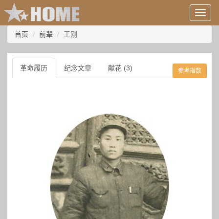
用
户
信
首页
前辈
王刚
息/
登
录
革命履历
纪念文章
献花 (3)
参考指数
等