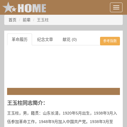
用
户
信
首页
前辈
王玉柱
息/
登
录
革命履历
纪念文章
献花 (0)
参考指数
等
王玉柱同志简介：
王玉柱，男，籍贯：山东长清，1920年5月出生，1938年3月入
伍参加革命工作，1948年9月加入中国共产党。1938年3月至