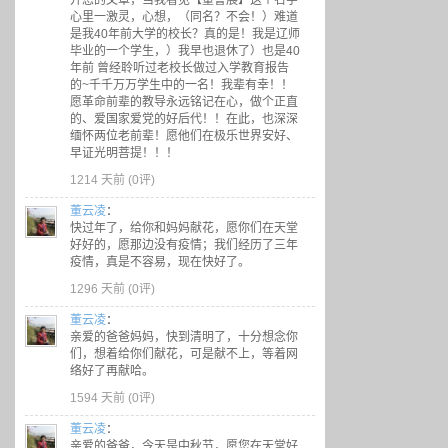
开您的文章，当我看见【董鲁展】这个名字
心里一激灵，心想，（同名？不会！）难道
是我40年前大学的校长？真的是！我是辽师
毕业的一个学生，）我早也退休了）也是40
年前 曾经聆听过老校长做过入学教育报告
的~千千万万学生中的一名！我辈有幸！！
愿革命前辈的教导永远铭记在心，做个正直
的、爱国家爱党的好后代！！在此，也深深
缅怀两位老前辈！愿他们在极乐世界安好、
早证光明菩提！！！
1214 天前 (
0评
)
董云凌
：
快过年了，给你和妈妈献花，愿你们在天堂
好好的，愿那边没有疫情；我们经历了三年
疫情，真是不容易，现在快好了。
1296 天前 (
0评
)
董云凌
：
亲爱的爸爸妈妈，快到清明了，十分想念你
们，想着给你们献花，可是献不上，等着网
络好了再献哈。
1594 天前 (
0评
)
董云凌
：
亲爱的爸爸，今天是中秋节，愿您在天堂好