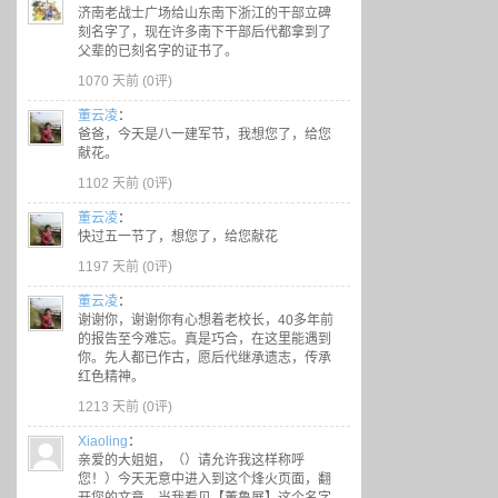
济南老战士广场给山东南下浙江的干部立碑
刻名字了，现在许多南下干部后代都拿到了
父辈的已刻名字的证书了。
1070 天前 (
0评
)
董云凌
：
爸爸，今天是八一建军节，我想您了，给您
献花。
1102 天前 (
0评
)
董云凌
：
快过五一节了，想您了，给您献花
1197 天前 (
0评
)
董云凌
：
谢谢你，谢谢你有心想着老校长，40多年前
的报告至今难忘。真是巧合，在这里能遇到
你。先人都已作古，愿后代继承遗志，传承
红色精神。
1213 天前 (
0评
)
Xiaoling
：
亲爱的大姐姐，（）请允许我这样称呼
您！）今天无意中进入到这个烽火页面，翻