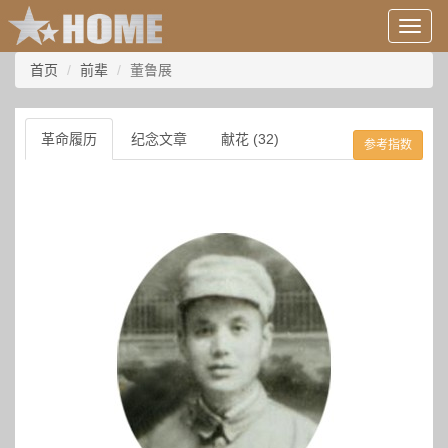
用
户
信
首页
前辈
董鲁展
息/
登
录
革命履历
纪念文章
献花 (32)
参考指数
等