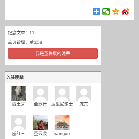
纪念文章：11
主页管理：
董云凌
我是董鲁展的晚辈
入驻晚辈
西土耳
燕歌行
达里尼骑士
戚东
戚红三
董云凌
wanguo