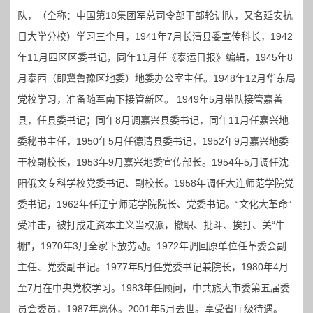
队，（全称：中国第18集团军总司令部干部轮训队，又名延安抗
日大学分校）学习三个月，1941年7月长清县委宣传科长，1942
年11月四区区委书记，同年11月任《泰运日报》编辑，1945年8
月泰西（即冀鲁豫区地委）地委办公室主任。1948年12月华东局
党校学习，准备随军南下接管新区。 1949年5月带队接管嘉善
县，任县委书记；同年8月调嘉兴县委书记，同年11月任嘉兴地
委秘书主任，1950年5月任德清县委书记，1952年9月嘉兴地委
干校副校长，1953年9月嘉兴地委宣传部长。1954年5月调任沈
阳俄文专科学校党委书记、副校长。1958年调任大连师范学院党
委书记，1962年任辽宁师范学院院长、党委书记。“文化大革命”
受冲击，被打成走资本主义当权派，撤职、批斗、挨打、关“牛
棚”，1970年3月全家下放劳动。1972年调回原单位任革委会副
主任、党委副书记。1977年5月任党委书记兼院长，1980年4月
至7月在中央党校学习。1983年任顾问，中共旅大市委第五届委
员会委员，1987年离休。2001年5月去世。享受省厅级待遇。