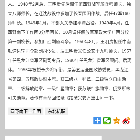
人。 1948年2月后，王明贵先后调任第四野战军骑兵师师长、独
立八师师长，在辽沈战役中参加了长春围困作战。后任47军160
师师长。1949年1月，率部入关参加平津战役。1949年4月，任
四野南下工作团3分团团长，10月调任解放军军政大学广西分校
第一副校长，参加广西剿匪斗争。 1950年8月，王明贵担任中南
铁道运输司令部副司令员，后王明贵又任公安十九师师长，1957
年任黑龙江省军区副司令员，1980年任黑龙江省军区顾问。后离
休。 1955年被授予少将军衔，是第五届全国政协委员，黑龙江
省第四、五届政协副主席。获二级八一勋章、二级独立自由勋
章、二级解放勋章、一级红星勋章；获苏联红旗勋章、俄罗斯朱
可夫勋章。著作有革命回忆录《踏破兴安万重山》一书。
四野南下工作团
东北抗联