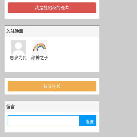
我是魏绍秋的晚辈
入驻晚辈
恩泉为民
颜神之子
故交连线
留言