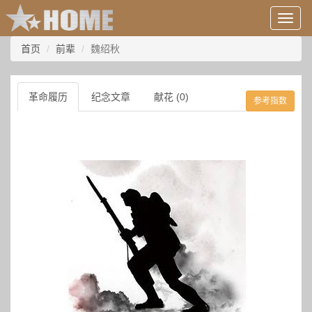
用
户
信
首页
前辈
魏绍秋
息/
登
录
革命履历
纪念文章
献花 (0)
参考指数
等