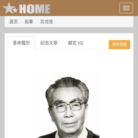
用
户
信
首页
前辈
袁成隆
息/
登
录
革命履历
纪念文章
献花 (0)
参考指数
等