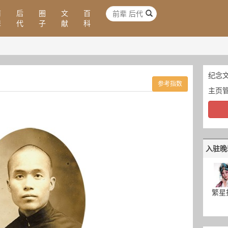
前
后
圈
文
百
辈
代
子
献
科
纪念文
参考指数
主页
入驻晚
繁星