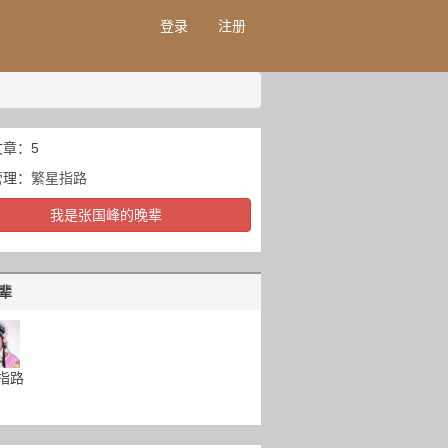
登录
注册
章：5
管理：
繁星指路
我是张国峰的晚辈
辈
指路