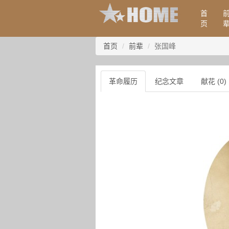
首
页
首页
前辈
张国峰
革命履历
纪念文章
献花 (0)