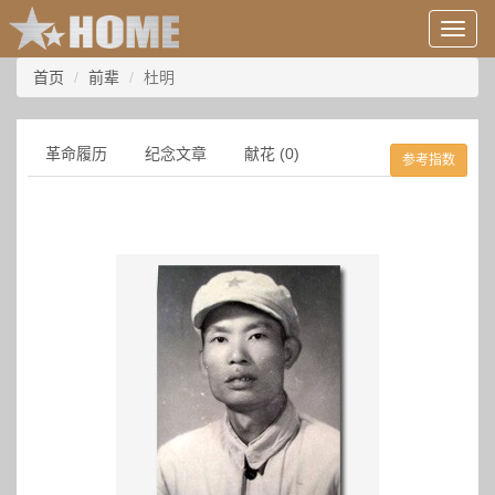
用
户
信
首页
前辈
杜明
息/
登
录
革命履历
纪念文章
献花 (0)
参考指数
等