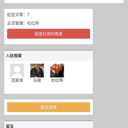
纪念文章：7
主页管理：
杜红晔
我是杜明的晚辈
入驻晚辈
范家求
乐陵
杜红晔
故交连线
留言