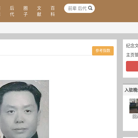
前
后
圈
文
百
辈
代
子
献
科
纪念文
参考指数
主页
入驻晚
回