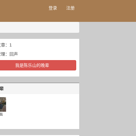
登录
注册
章：1
管理：
回声
我是陈乐山的晚辈
辈
声