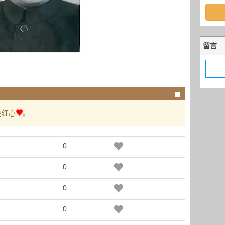
留言
亮红心
。
0
0
0
0