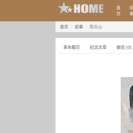
首
页
首页
前辈
陈乐山
革命履历
纪念文章
献花 (0)