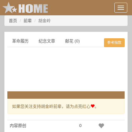
用
户
信
首页
前辈
胡金岭
息/
登
录
革命履历
纪念文章
献花 (0)
参考指数
等
如果您关注支持胡金岭前辈，请为点亮红心
。
内容原创
0