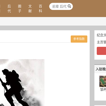
前
后
圈
文
百
辈
代
子
献
科
纪念文
参考指数
主页
入驻晚
邹