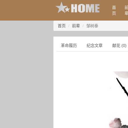
首
页
首页
前辈
邹树泰
革命履历
纪念文章
献花 (0)