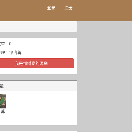
登录
注册
章：0
管理：
邹冉苒
我是邹树泰的晚辈
辈
冉苒