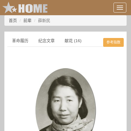
用
户
信
首页
前辈
薛新民
息/
登
录
革命履历
纪念文章
献花 (16)
参考指数
等