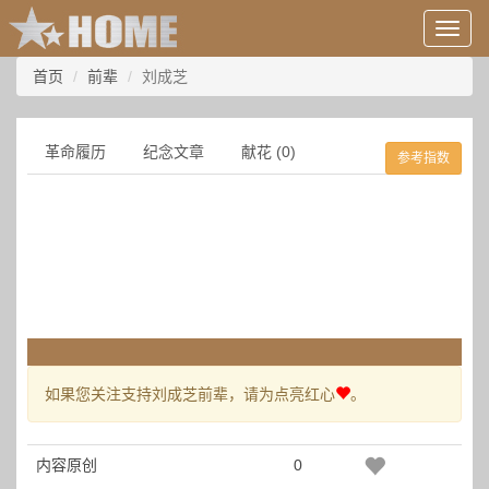
用
户
信
首页
前辈
刘成芝
息/
登
录
革命履历
纪念文章
献花 (0)
参考指数
等
如果您关注支持刘成芝前辈，请为点亮红心
。
内容原创
0