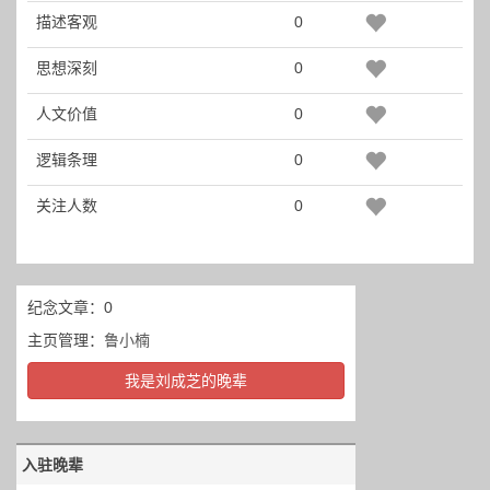
描述客观
0
思想深刻
0
人文价值
0
逻辑条理
0
关注人数
0
纪念文章：0
主页管理：
鲁小楠
我是刘成芝的晚辈
入驻晚辈