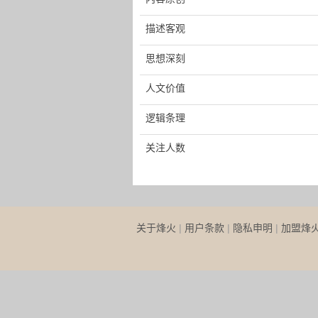
描述客观
思想深刻
人文价值
逻辑条理
关注人数
关于烽火
|
用户条款
|
隐私申明
|
加盟烽