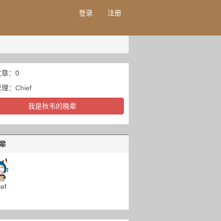
登录
注册
章：0
管理：
Chief
我是秋韦的晚辈
辈
ef