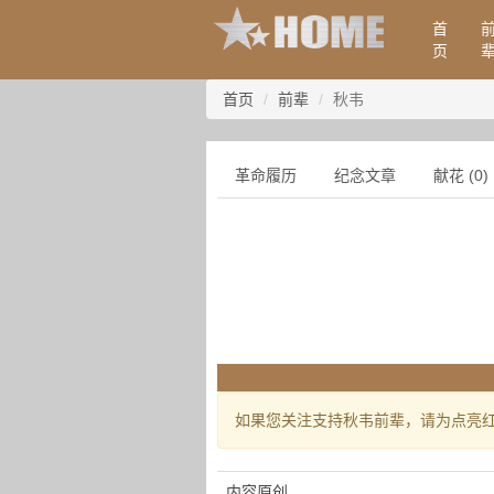
首
页
首页
前辈
秋韦
革命履历
纪念文章
献花 (0)
如果您关注支持秋韦前辈，请为点亮
内容原创