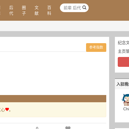
前
后
圈
文
百
辈
代
子
献
科
纪念文
参考指数
主页
入驻晚
Chi
红心
。
0