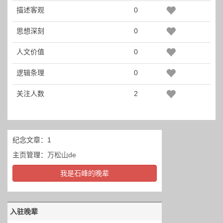
描述客观
0
思想深刻
0
人文价值
0
逻辑条理
0
关注人数
2
纪念文章：1
主页管理：
万松山de
我是石峰的晚辈
入驻晚辈