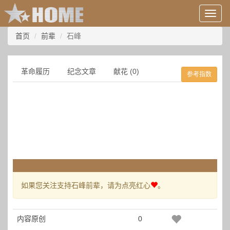
用
户
信
首页
前辈
石峰
息/
登
录
革命履历
纪念文章
献花 (0)
参考指数
等
如果您关注支持石峰前辈，请为点亮红心
。
内容原创
0