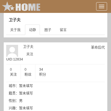
用
户
信
卫子夫
息/
登
关于我
动静
圈子
留言
录
等
卫子夫
革命后代
关注
UID:12834
0
0
34
关注
粉丝
积分
城市：暂未填写
籍贯：暂未填写
性别：男
兴趣：暂未填写