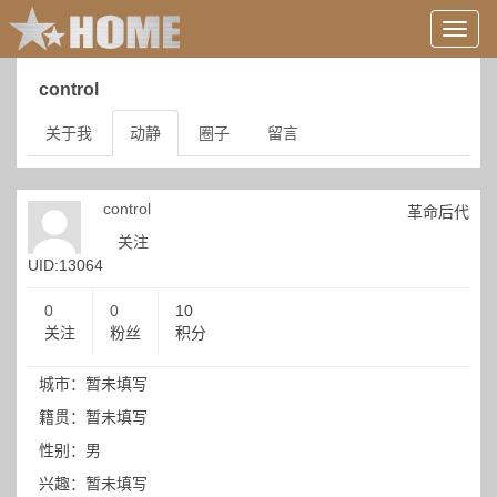
用
户
信
control
息/
登
关于我
动静
圈子
留言
录
等
control
革命后代
关注
UID:13064
0
0
10
关注
粉丝
积分
城市：暂未填写
籍贯：暂未填写
性别：男
兴趣：暂未填写