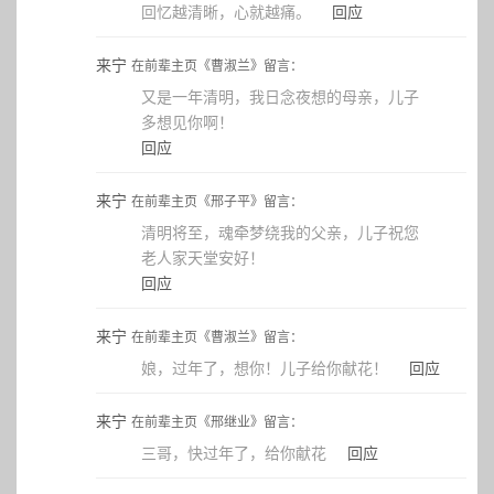
回忆越清晰，心就越痛。
回应
来宁
在前辈主页《曹淑兰》留言：
又是一年清明，我日念夜想的母亲，儿子
多想见你啊！
回应
来宁
在前辈主页《邢子平》留言：
清明将至，魂牵梦绕我的父亲，儿子祝您
老人家天堂安好！
回应
来宁
在前辈主页《曹淑兰》留言：
娘，过年了，想你！儿子给你献花！
回应
来宁
在前辈主页《邢继业》留言：
三哥，快过年了，给你献花
回应