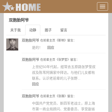
用
户
信
双胞胎阿爷
息/
登
关于我
动静
圈子
留言
录
等
双胞胎阿爷
在前辈主页《靳明》留言：
是的！
回应
双胞胎阿爷
在前辈主页《张梦莹》留言：
上世纪50年代起，經常去五原路张梦莹叔
叔及陈苇阿姨家中拜访。与他们儿女都有
联系。认识老前辈的儿子张野...
回应
双胞胎阿爷
在前辈主页《张薇》留言：
中国共产党党员、新四军老战士，原上海
市第一商业局顾问、党委委员、享受副省