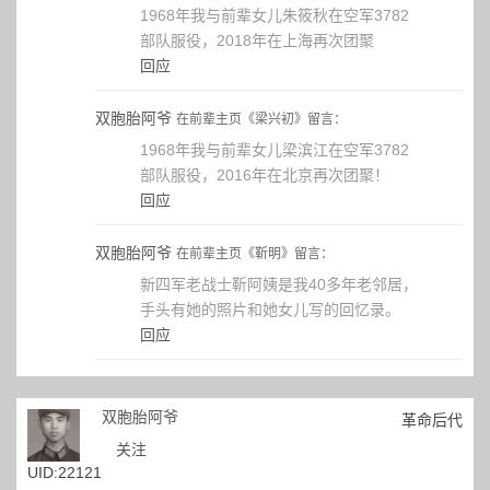
1968年我与前辈女儿朱筱秋在空军3782
部队服役，2018年在上海再次团聚
回应
双胞胎阿爷
在前辈主页《梁兴初》留言：
1968年我与前辈女儿梁滨江在空军3782
部队服役，2016年在北京再次团聚！
回应
双胞胎阿爷
在前辈主页《靳明》留言：
新四军老战士靳阿姨是我40多年老邻居，
手头有她的照片和她女儿写的回忆录。
回应
双胞胎阿爷
革命后代
关注
UID:22121