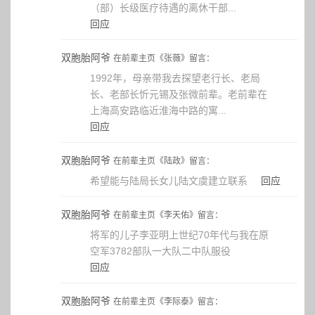
（部）长级医疗待遇的离休干部...
回应
双胞胎阿爷
在前辈主页《张薇》留言：
1992年，母亲带我去探望老行长、老局
长、老部长忻元锡及张微前辈。老前辈在
上海高安路临近淮海中路的寓...
回应
双胞胎阿爷
在前辈主页《陆政》留言：
希望能与陆局长女儿陆文虞建立联系
回应
双胞胎阿爷
在前辈主页《李天佑》留言：
将军的儿子李亚明上世纪70年代与我在原
空军3782部队一大队二中队服役
回应
双胞胎阿爷
在前辈主页《李际泰》留言：