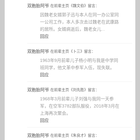
双胞胎阿爷
在前辈主页《魏文伯》留言：
因魏老女婿郭子迅与本人在同一办公室同
一公司工作，本人多次去过魏老在武康路
的居所。女婿病逝后，魏老女儿...
回应
双胞胎阿爷
在前辈主页《卜三》留言：
1963年9月前辈儿子杨小明与我是中学同
班同学，他文革中参军入伍，现失联。
回应
双胞胎阿爷
在前辈主页《刘先胜》留言：
1968年3月前辈儿子刘强与我同一天参
军，在空军3782部队服役，2018年3月在
上海再次聚会。
回应
双胞胎阿爷
在前辈主页《朱良才》留言：