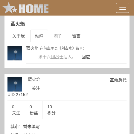
用
户
信
蓝火焰
息/
登
关于我
动静
圈子
留言
录
等
蓝火焰
在前辈主页《刘占水》留言：
求十六团战士后人。
回应
蓝火焰
革命后代
关注
UID:27152
0
0
10
关注
粉丝
积分
城市：暂未填写