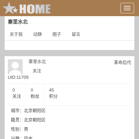
用
户
信
寨里水北
息/
登
关于我
动静
圈子
留言
录
等
寨里水北
革命后代
关注
UID:11709
0
0
45
关注
粉丝
积分
城市：北京朝阳区
籍贯：北京朝阳区
性别：男
兴趣：历史