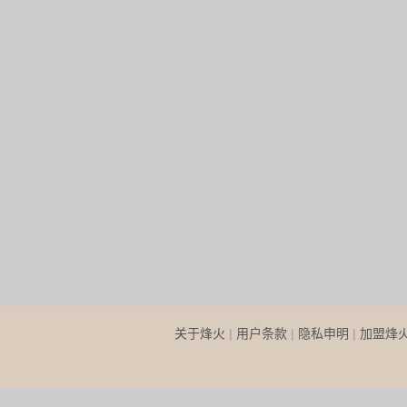
关于烽火
|
用户条款
|
隐私申明
|
加盟烽