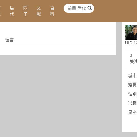
前
后
圈
文
百
辈
代
子
献
科
留言
UID:1
0
关
城市
籍贯
性别
兴趣
星座