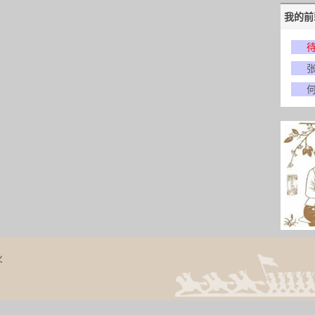
我的前
火