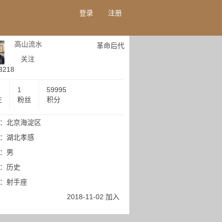
登录
注册
高山流水
革命后代
关注
3218
1
59995
注
粉丝
积分
：北京海淀区
：湖北孝感
：男
：历史
：射手座
2018-11-02 加入