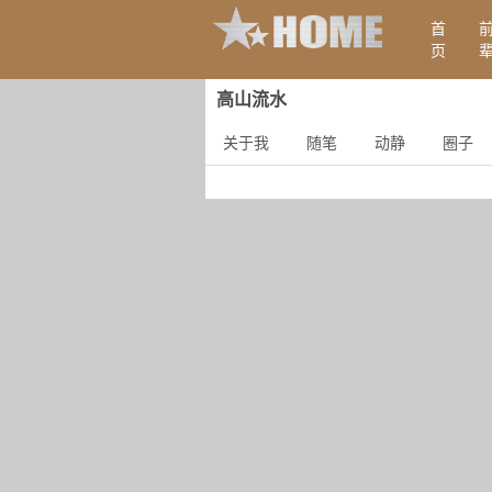
首
页
高山流水
关于我
随笔
动静
圈子