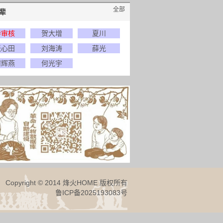
全部
辈
待审核
贺大增
夏川
张心田
刘海涛
薛光
何辉燕
何光宇
Copyright © 2014 烽火HOME 版权所有
鲁ICP备2025193083号