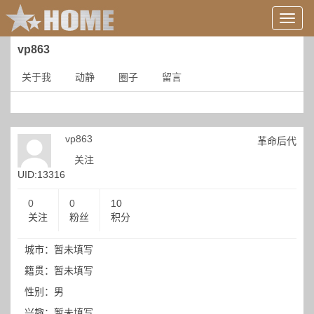
用
户
信
vp863
息/
登
关于我
动静
圈子
留言
录
等
vp863
革命后代
关注
UID:13316
0
0
10
关注
粉丝
积分
城市：暂未填写
籍贯：暂未填写
性别：男
兴趣：暂未填写