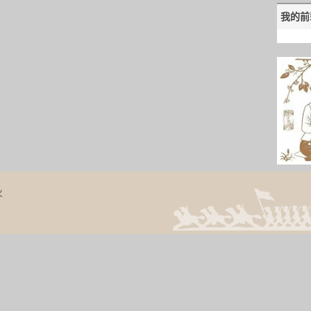
我的前
火