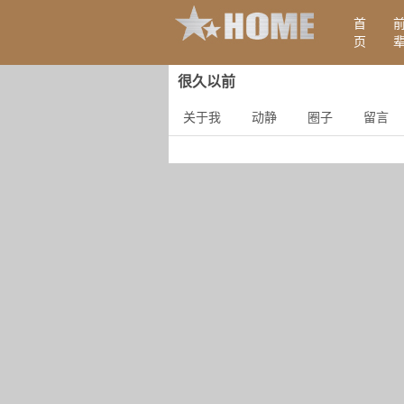
首
页
很久以前
关于我
动静
圈子
留言