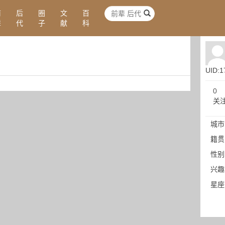
前
后
圈
文
百
辈
代
子
献
科
UID:1
0
关
城市
籍贯
性别
兴趣
星座