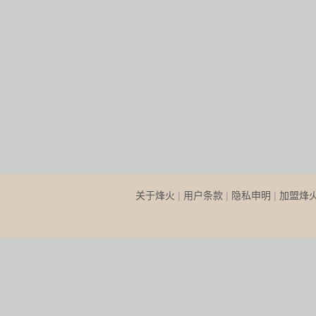
关于烽火
|
用户条款
|
隐私申明
|
加盟烽