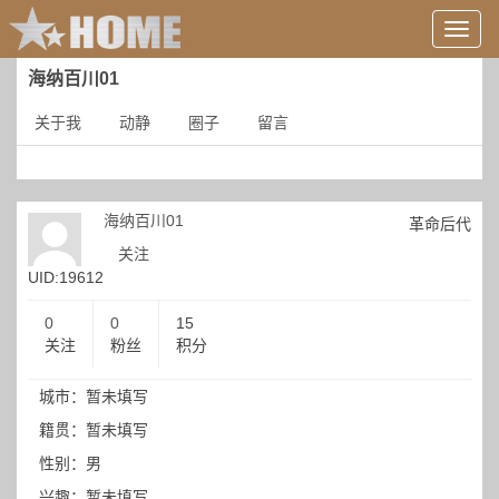
用
户
信
海纳百川01
息/
登
关于我
动静
圈子
留言
录
等
海纳百川01
革命后代
关注
UID:19612
0
0
15
关注
粉丝
积分
城市：暂未填写
籍贯：暂未填写
性别：男
兴趣：暂未填写