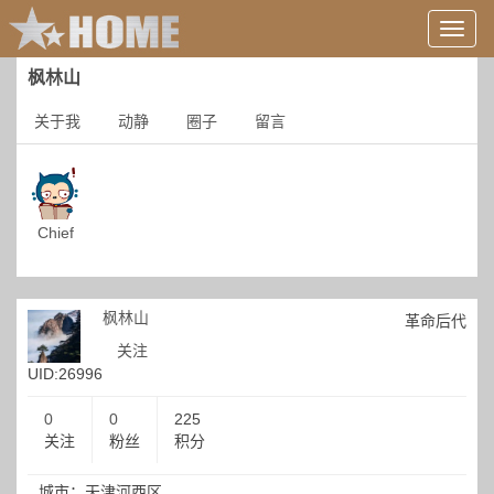
用
户
信
枫林山
息/
登
关于我
动静
圈子
留言
录
等
Chief
枫林山
革命后代
关注
UID:26996
0
0
225
关注
粉丝
积分
城市：天津河西区