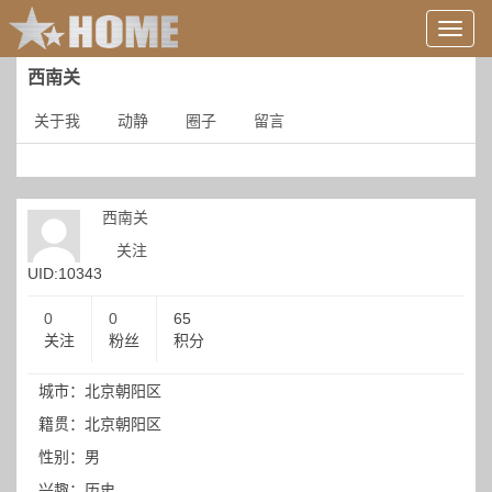
用
户
信
西南关
息/
登
关于我
动静
圈子
留言
录
等
西南关
关注
UID:10343
0
0
65
关注
粉丝
积分
城市：北京朝阳区
籍贯：北京朝阳区
性别：男
兴趣：历史