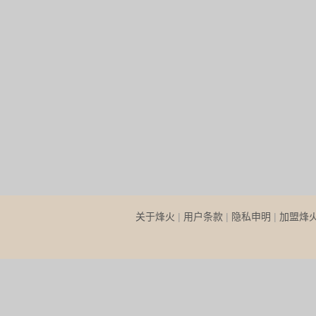
关于烽火
|
用户条款
|
隐私申明
|
加盟烽