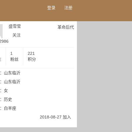
登录
注册
盛雪莹
革命后代
关注
2986
1
221
注
粉丝
积分
：山东临沂
：山东临沂
：女
：历史
：白羊座
2018-08-27 加入