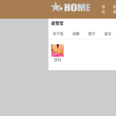
首
页
盛雪莹
关于我
动静
圈子
留言
甘玛