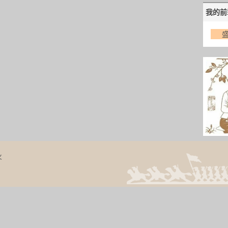
我的前
火