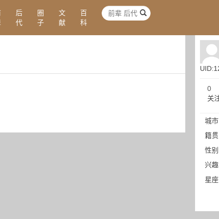
前
后
圈
文
百
辈
代
子
献
科
UID:1
0
关
城市
籍贯
性别
兴趣
星座