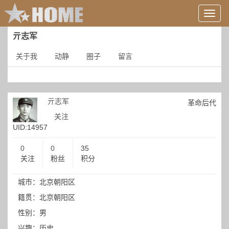
用
户
信
亓志军
息/
登
关于我
动静
圈子
留言
录
等
亓志军
革命后代
关注
UID:14957
0
0
35
关注
粉丝
积分
城市：北京朝阳区
籍贯：北京朝阳区
性别：男
兴趣：历史