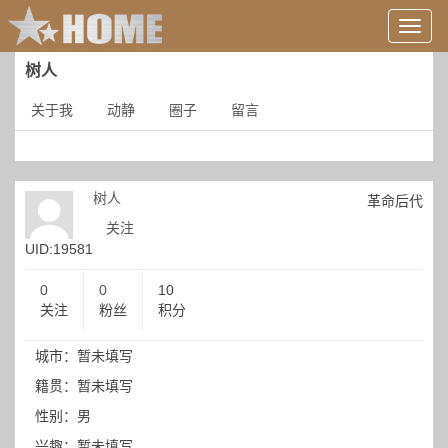
用
户
信
树人
息/
登
关于我
动静
圈子
留言
录
等
树人
革命后代
关注
UID:19581
0
0
10
关注
粉丝
积分
城市：暂未填写
籍贯：暂未填写
性别：男
兴趣：暂未填写