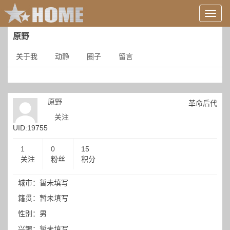
用
户
信
原野
息/
登
关于我
动静
圈子
留言
录
等
原野
革命后代
关注
UID:19755
1
0
15
关注
粉丝
积分
城市：暂未填写
籍贯：暂未填写
性别：男
兴趣：暂未填写