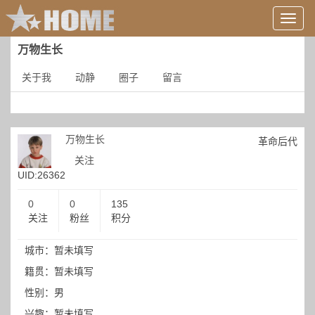
用
户
信
万物生长
息/
登
关于我
动静
圈子
留言
录
等
万物生长
革命后代
关注
UID:26362
0
0
135
关注
粉丝
积分
城市：暂未填写
籍贯：暂未填写
性别：男
兴趣：暂未填写