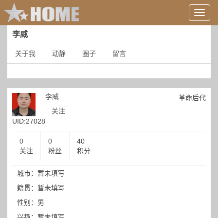
用
户
信
李威
息/
登
关于我
动静
圈子
留言
录
等
李威
革命后代
关注
UID:27028
0
0
40
关注
粉丝
积分
城市：暂未填写
籍贯：暂未填写
性别：男
兴趣：暂未填写