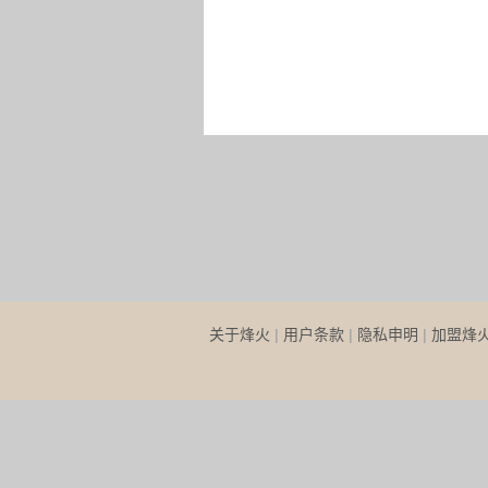
关于烽火
|
用户条款
|
隐私申明
|
加盟烽