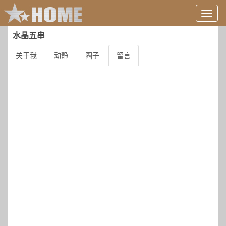
用
户
信
水晶五串
息/
登
关于我
动静
圈子
留言
录
等