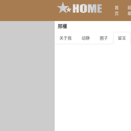
首
页
邢權
关于我
动静
圈子
留言