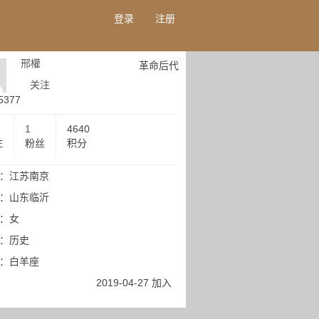
登录
注册
邢權
革命后代
关注
5377
1
4640
注
粉丝
积分
：江苏南京
：山东临沂
：女
：历史
：白羊座
2019-04-27 加入