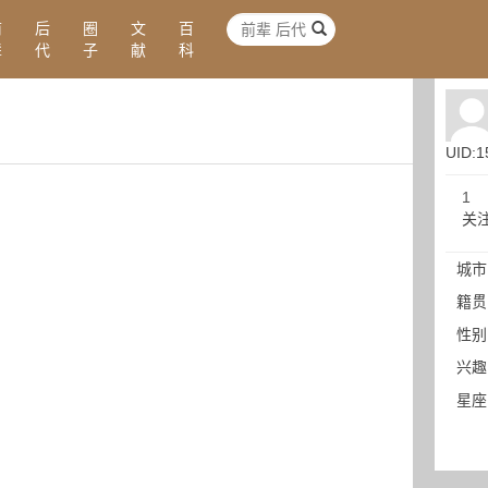
前
后
圈
文
百
辈
代
子
献
科
UID:1
1
关
城市
籍贯
性别
兴趣
星座