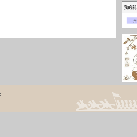
我的前
火