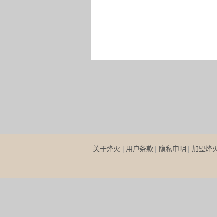
关于烽火
|
用户条款
|
隐私申明
|
加盟烽