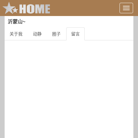
用
户
信
沂蒙山~
息/
登
关于我
动静
圈子
留言
录
等