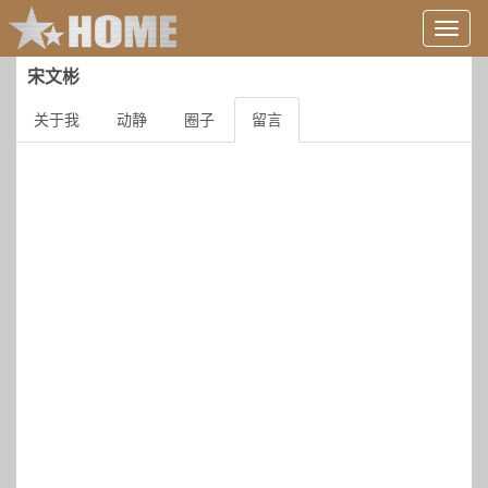
用
户
信
宋文彬
息/
登
关于我
动静
圈子
留言
录
等