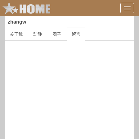
用
户
信
zhangw
息/
登
关于我
动静
圈子
留言
录
等